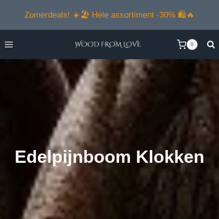
Doorgaan
Zomerdeals! ☀️🏖️ Hele assortiment -30% 🛍️🔥
naar
inhoud
0
Edelpijnboom Klokken