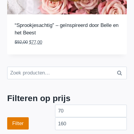
“Sprookjesachtig” – geïnspireerd door Belle en
het Beest
Oorspronkelijke
Huidige
$
92,00
$
77,00
prijs
prijs
was:
is:
$92,00.
$77,00.
Z
Zo
o
ek
e
en
k
Filteren op prijs
e
M
M
n
n
i
a
Filter
a
n
x