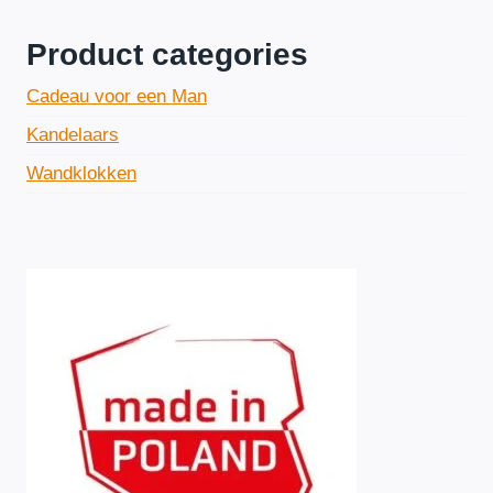
a
.
.
r
Product categories
:
p
p
Cadeau voor een Man
r
r
Kandelaars
i
i
Wandklokken
j
j
s
s