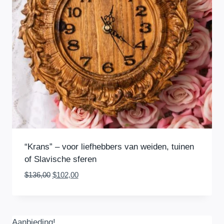
“Krans” – voor liefhebbers van weiden, tuinen
of Slavische sferen
Oorspronkelijke
Huidige
$
136,00
$
102,00
prijs
prijs
was:
is:
$136,00.
$102,00.
Aanbieding!