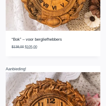
“Bok” – voor bergliefhebbers
Oorspronkelijke
Huidige
$
138,00
$
105,00
prijs
prijs
was:
is:
$138,00.
$105,00.
Aanbieding!