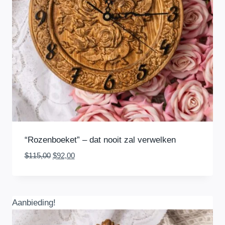
“Rozenboeket” – dat nooit zal verwelken
Oorspronkelijke
Huidige
$
115,00
$
92,00
prijs
prijs
was:
is:
$115,00.
$92,00.
Aanbieding!