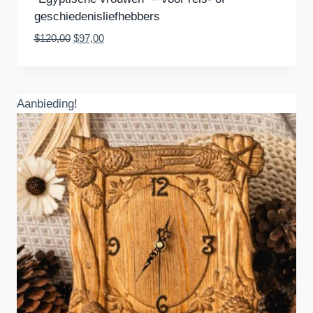
geschiedenisliefhebbers
Oorspronkelijke
Huidige
$
120,00
$
97,00
prijs
prijs
was:
is:
$120,00.
$97,00.
Aanbieding!