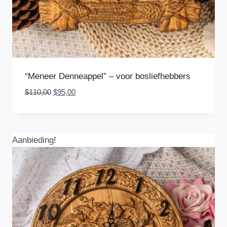
“Meneer Denneappel” – voor bosliefhebbers
Oorspronkelijke
Huidige
$
110,00
$
95,00
prijs
prijs
was:
is:
$110,00.
$95,00.
Aanbieding!