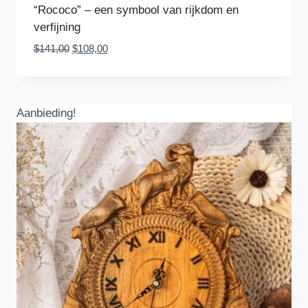
“Rococo” – een symbool van rijkdom en
verfijning
Oorspronkelijke
Huidige
$
141,00
$
108,00
prijs
prijs
was:
is:
$141,00.
$108,00.
Aanbieding!