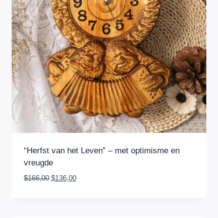
“Herfst van het Leven” – met optimisme en
vreugde
Oorspronkelijke
Huidige
$
166,00
$
136,00
prijs
prijs
was:
is:
$166,00.
$136,00.