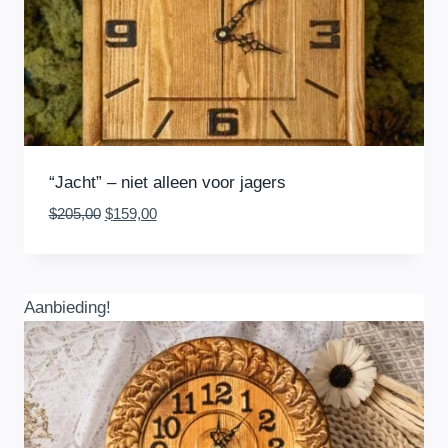
“Jacht” – niet alleen voor jagers
Oorspronkelijke
Huidige
$
205,00
$
159,00
prijs
prijs
was:
is:
$205,00.
$159,00.
Aanbieding!