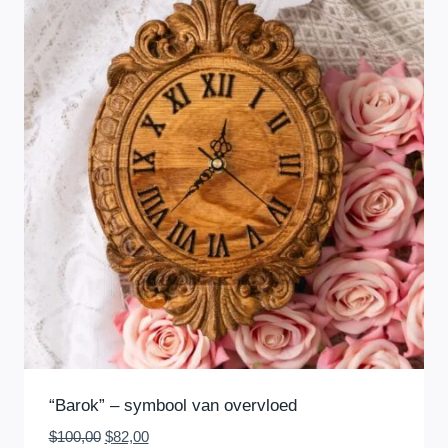
“Barok” – symbool van overvloed
Oorspronkelijke
Huidige
$
100,00
$
82,00