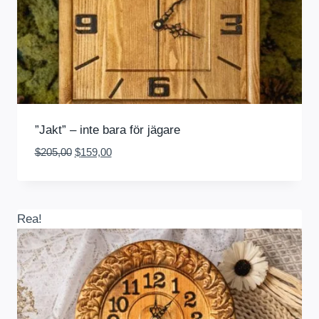
”Jakt” – inte bara för jägare
Det
Det
$
205,00
$
159,00
ursprungliga
nuvarande
priset
priset
var:
är:
$205,00.
$159,00.
Rea!