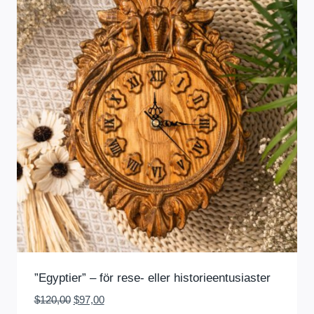
”Egyptier” – för rese- eller historieentusiaster
Det
Det
$
120,00
$
97,00