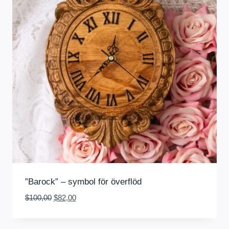
”Barock” – symbol för överflöd
Det
Det
$
100,00
$
82,00
ursprungliga
nuvarande
priset
priset