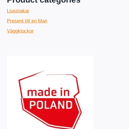
r
r
Ljusstakar
i
i
Present till en Man
s
s
Väggklockor