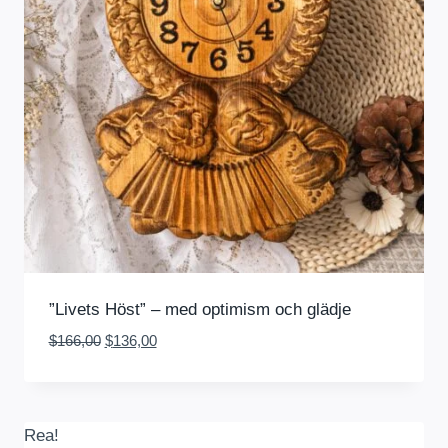
”Livets Höst” – med optimism och glädje
Det
Det
$
166,00
$
136,00
ursprungliga
nuvarande
priset
priset
var:
är:
$166,00.
$136,00.
Rea!