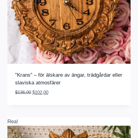
”Krans” – för älskare av ängar, trädgårdar eller
slaviska atmosfärer
Det
Det
$
136,00
$
102,00
ursprungliga
nuvarande
priset
priset
var:
är:
$136,00.
$102,00.
Rea!