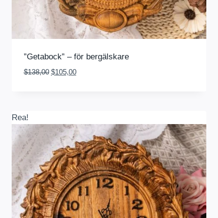
”Getabock” – för bergälskare
Det
Det
$
138,00
$
105,00
ursprungliga
nuvarande
priset
priset
var:
är:
$138,00.
$105,00.
Rea!