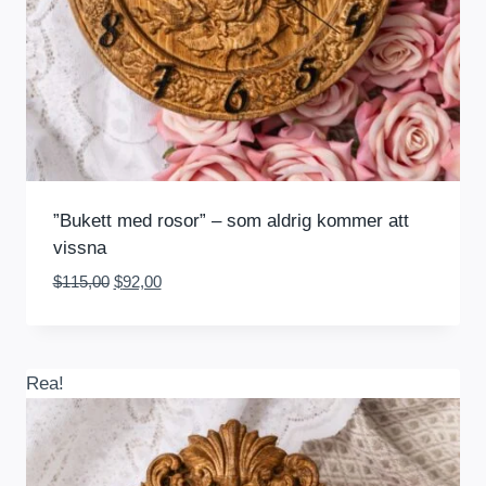
”Bukett med rosor” – som aldrig kommer att
vissna
Det
Det
$
115,00
$
92,00
ursprungliga
nuvarande
priset
priset
var:
är:
$115,00.
$92,00.
Rea!