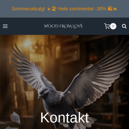
Fortsæt
Sommerudsalg! ☀️🏖️ Hele sortimentet -30% 🛍️🔥
til
indhold
0
Kontakt