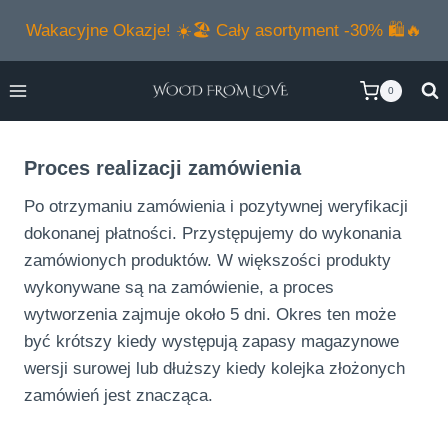
Przejdź
Wakacyjne Okazje! ☀️🏖️ Cały asortyment -30% 🛍️🔥
do
treści
0
Proces realizacji zamówienia
Po otrzymaniu zamówienia i pozytywnej weryfikacji
dokonanej płatności. Przystępujemy do wykonania
zamówionych produktów. W większości produkty
wykonywane są na zamówienie, a proces
wytworzenia zajmuje około 5 dni. Okres ten może
być krótszy kiedy występują zapasy magazynowe
wersji surowej lub dłuższy kiedy kolejka złożonych
zamówień jest znacząca.