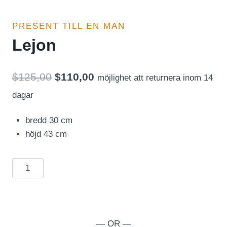
PRESENT TILL EN MAN
Lejon
Det
Det
$
125,00
$
110,00
möjlighet att returnera inom 14
ursprungliga
nuvarande
dagar
priset
priset
bredd 30 cm
var:
är:
höjd 43 cm
$125,00.
$110,00.
Lejon
mängd
— OR —