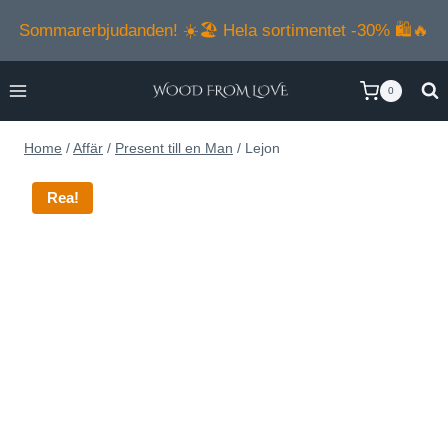
Skip
Sommarerbjudanden! ☀️🏖️ Hela sortimentet -30% 🛍️🔥
to
content
0
Home
/
Affär
/
Present till en Man
/
Lejon
Rea!