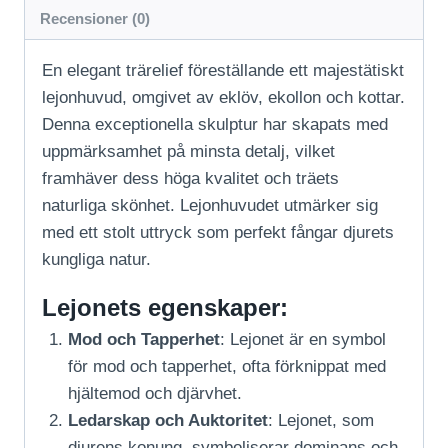
Recensioner (0)
En elegant trärelief föreställande ett majestätiskt
lejonhuvud, omgivet av eklöv, ekollon och kottar.
Denna exceptionella skulptur har skapats med
uppmärksamhet på minsta detalj, vilket
framhäver dess höga kvalitet och träets
naturliga skönhet. Lejonhuvudet utmärker sig
med ett stolt uttryck som perfekt fångar djurets
kungliga natur.
Lejonets egenskaper:
Mod och Tapperhet
: Lejonet är en symbol
för mod och tapperhet, ofta förknippat med
hjältemod och djärvhet.
Ledarskap och Auktoritet
: Lejonet, som
djurens konung, symboliserar dominans och