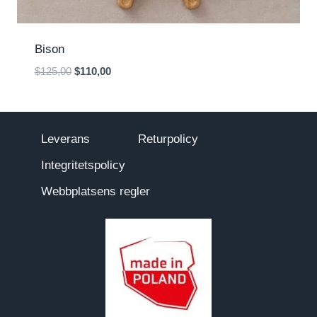
Bison
Det
Det
$
125,00
$
110,00
ursprungliga
nuvarande
priset
priset
var:
är:
$125,00.
$110,00.
Leverans
Returpolicy
Integritetspolicy
Webbplatsens regler