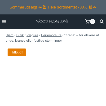
Fortsæt
Sommerudsalg! ☀️🏖️ Hele sortimentet -30% 🛍️🔥
til
indhold
0
Hjem
/
Butik
/
Vægure
/
Perlemorsure
/
“Krans” – for elskere af
enge, kranse eller festlige stemninger
Tilbud!