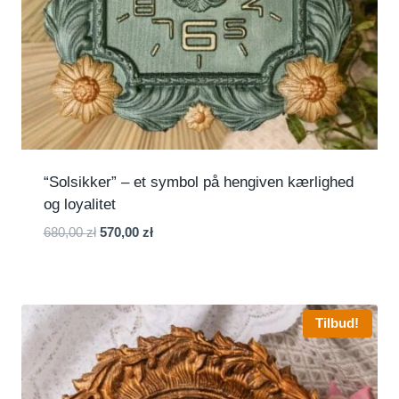
“Solsikker” – et symbol på hengiven kærlighed
og loyalitet
Den
Den
680,00
zł
570,00
zł
oprindelige
aktuelle
pris
pris
var:
er:
680,00 zł.
570,00 zł.
Tilbud!