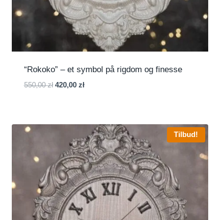
“Rokoko” – et symbol på rigdom og finesse
Den
Den
550,00
zł
420,00
zł
oprindelige
aktuelle
pris
pris
var:
er:
550,00 zł.
420,00 zł.
Tilbud!