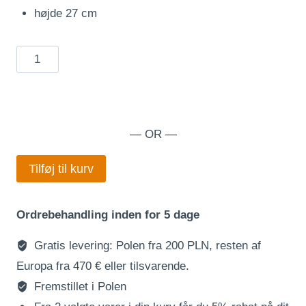
var:
er:
højde 27 cm
560,00 zł.
420,00 zł.
"Krans"
–
for
elskere
af
— OR —
enge,
kranse
Tilføj til kurv
eller
festlige
Ordrebehandling inden for 5 dage
stemninger
antal
Gratis levering: Polen fra 200 PLN, resten af
Europa fra 470 € eller tilsvarende.
Fremstillet i Polen