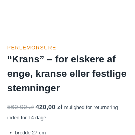
PERLEMORSURE
“Krans” – for elskere af
enge, kranse eller festlige
stemninger
Den
Den
560,00
zł
420,00
zł
mulighed for returnering
oprindelige
aktuelle
inden for 14 dage
pris
pris
bredde 27 cm