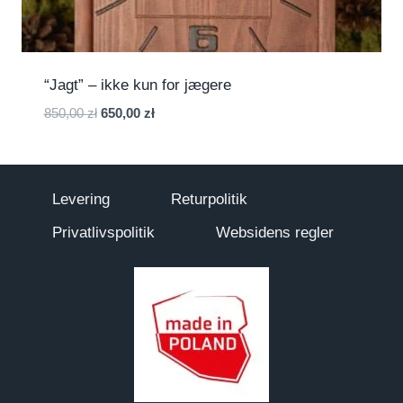
“Jagt” – ikke kun for jægere
Den
Den
850,00
zł
650,00
zł
oprindelige
aktuelle
pris
pris
var:
er:
850,00 zł.
650,00 zł.
Levering
Returpolitik
Privatlivspolitik
Websidens regler