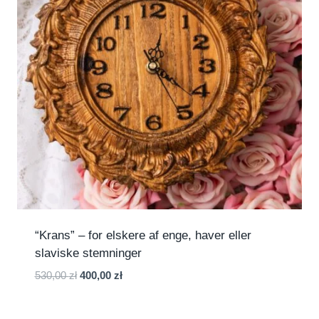
“Krans” – for elskere af enge, haver eller
slaviske stemninger
Den
Den
530,00
zł
400,00
zł
oprindelige
aktuelle
pris
pris