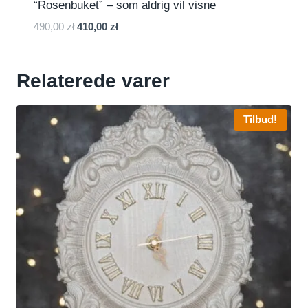
“Rosenbuket” – som aldrig vil visne
Den
Den
490,00
zł
410,00
zł
oprindelige
aktuelle
pris
pris
var:
er:
Relaterede varer
490,00 zł.
410,00 zł.
Tilbud!