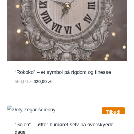
“Rokoko” – et symbol på rigdom og finesse
Den
Den
550,00
zł
420,00
zł
oprindelige
aktuelle
pris
pris
var:
er:
550,00 zł.
420,00 zł.
Tilbud!
“Solen” – løfter humøret selv på overskyede
dage