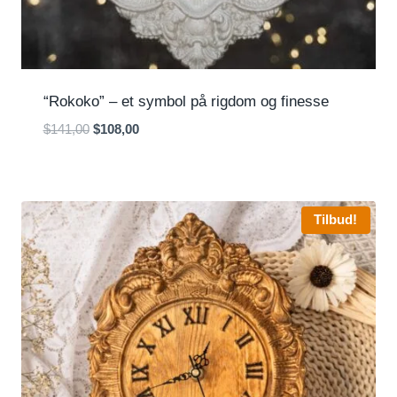
“Rokoko” – et symbol på rigdom og finesse
Den
Den
$
141,00
$
108,00
oprindelige
aktuelle
pris
pris
var:
er:
$141,00.
$108,00.
Tilbud!