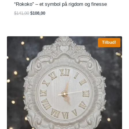
“Rokoko” – et symbol på rigdom og finesse
Den
Den
$
141,00
$
108,00
oprindelige
aktuelle
pris
pris
var:
er:
$141,00.
$108,00.
Tilbud!