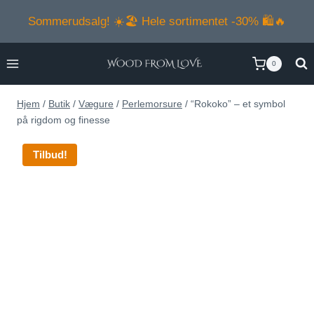
Fortsæt
Sommerudsalg! ☀️🏖️ Hele sortimentet -30% 🛍️🔥
til
indhold
0
Hjem
/
Butik
/
Vægure
/
Perlemorsure
/
“Rokoko” – et symbol
på rigdom og finesse
Tilbud!