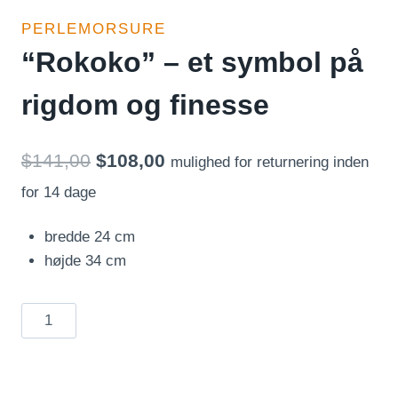
PERLEMORSURE
“Rokoko” – et symbol på
rigdom og finesse
Den
Den
$
141,00
$
108,00
mulighed for returnering inden
oprindelige
aktuelle
for 14 dage
pris
pris
bredde 24 cm
var:
er:
højde 34 cm
$141,00.
$108,00.
"Rokoko"
–
et
symbol