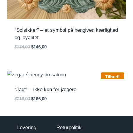
“Solsikker” – et symbol på hengiven kærlighed
og loyalitet
Den
Den
$
174,00
$
146,00
oprindelige
aktuelle
pris
pris
var:
er:
$174,00.
$146,00.
Tilbud!
“Jagt” – ikke kun for jægere
Den
Den
$
218,00
$
166,00
oprindelige
aktuelle
pris
pris
var:
er:
$218,00.
$166,00.
Levering
Returpolitik