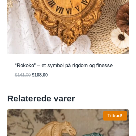
“Rokoko” – et symbol på rigdom og finesse
Den
Den
$
141,00
$
108,00
oprindelige
aktuelle
pris
pris
var:
er:
Relaterede varer
$141,00.
$108,00.
Tilbud!