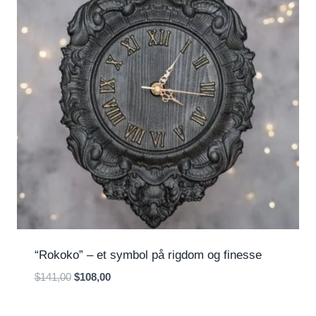
“Rokoko” – et symbol på rigdom og finesse
Den
Den
$
141,00
$
108,00
oprindelige
aktuelle
pris
pris