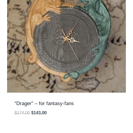
“Drager” – for fantasy-fans
Den
Den
$
174,00
$
143,00
oprindelige
aktuelle
pris
pris
var:
er: