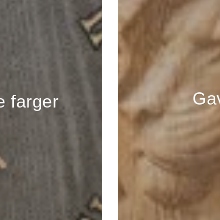
Gav
e farger