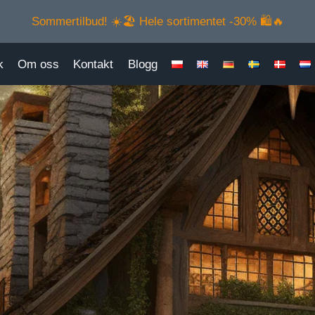
Sommertilbud! ☀️🏖️ Hele sortimentet -30% 🛍️🔥
k
Om oss
Kontakt
Blogg