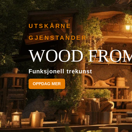
UTSKÅRNE
GJENSTANDER
WOOD FROM
Funksjonell trekunst
OPPDAG MER